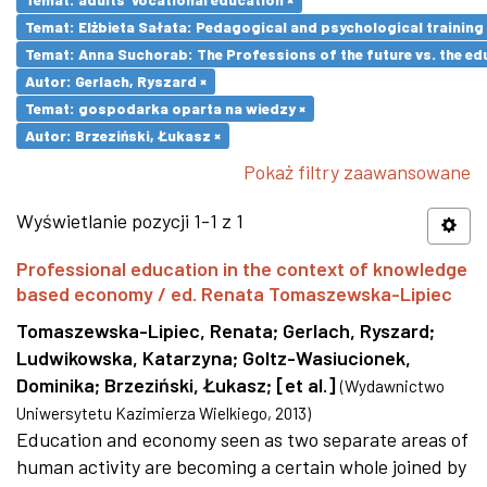
Temat: Elżbieta Sałata: Pedagogical and psychological training 
Temat: Anna Suchorab: The Professions of the future vs. the ed
Autor: Gerlach, Ryszard ×
Temat: gospodarka oparta na wiedzy ×
Autor: Brzeziński, Łukasz ×
Pokaż filtry zaawansowane
Wyświetlanie pozycji 1-1 z 1
Professional education in the context of knowledge
based economy / ed. Renata Tomaszewska-Lipiec
Tomaszewska-Lipiec, Renata
;
Gerlach, Ryszard
;
Ludwikowska, Katarzyna
;
Goltz-Wasiucionek,
Dominika
;
Brzeziński, Łukasz
;
[et al.]
(
Wydawnictwo
Uniwersytetu Kazimierza Wielkiego
,
2013
)
Education and economy seen as two separate areas of
human activity are becoming a certain whole joined by