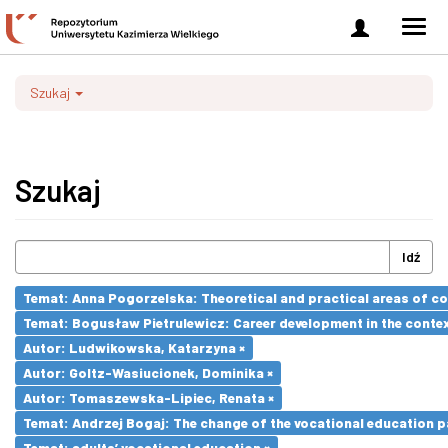
Zaloguj
Men
się
nawi
Szukaj
Szukaj
Idź
Temat: Anna Pogorzelska: Theoretical and practical areas of co
Temat: Bogusław Pietrulewicz: Career development in the contex
Autor: Ludwikowska, Katarzyna ×
Autor: Goltz-Wasiucionek, Dominika ×
Autor: Tomaszewska-Lipiec, Renata ×
Temat: Andrzej Bogaj: The change of the vocational education p
Temat: adults’ vocational education ×