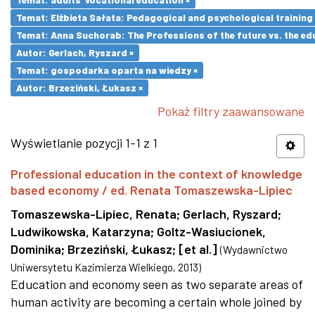
Temat: Elżbieta Sałata: Pedagogical and psychological training 
Temat: Anna Suchorab: The Professions of the future vs. the ed
Autor: Gerlach, Ryszard ×
Temat: gospodarka oparta na wiedzy ×
Autor: Brzeziński, Łukasz ×
Pokaż filtry zaawansowane
Wyświetlanie pozycji 1-1 z 1
Professional education in the context of knowledge
based economy / ed. Renata Tomaszewska-Lipiec
Tomaszewska-Lipiec, Renata
;
Gerlach, Ryszard
;
Ludwikowska, Katarzyna
;
Goltz-Wasiucionek,
Dominika
;
Brzeziński, Łukasz
;
[et al.]
(
Wydawnictwo
Uniwersytetu Kazimierza Wielkiego
,
2013
)
Education and economy seen as two separate areas of
human activity are becoming a certain whole joined by