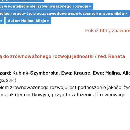
cy w kontekście idei zrównoważonego rozwoju ×
 relacji praca- życie pozazawodowe współczesnych pracowników ×
 ×
Autor: Malina, Alicja ×
Pokaż filtry zaawa
ą do zrównoważonego rozwoju jednostki / red. Renata
szard
;
Kubiak-Szymborska, Ewa
;
Krause, Ewa
;
Malina, Ali
go
,
2014
)
 celem zrównoważonego rozwoju jest podnoszenie jakości życ
 jak i jednostkowym, przyjęto założenie, iż równowaga