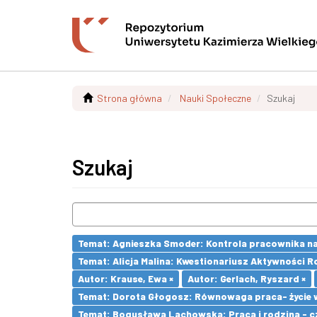
Strona główna
Nauki Społeczne
Szukaj
Szukaj
Temat: Agnieszka Smoder: Kontrola pracownika na
Temat: Alicja Malina: Kwestionariusz Aktywności 
Autor: Krause, Ewa ×
Autor: Gerlach, Ryszard ×
Temat: Dorota Głogosz: Równowaga praca- życie 
Temat: Bogusława Lachowska: Praca i rodzina - czy