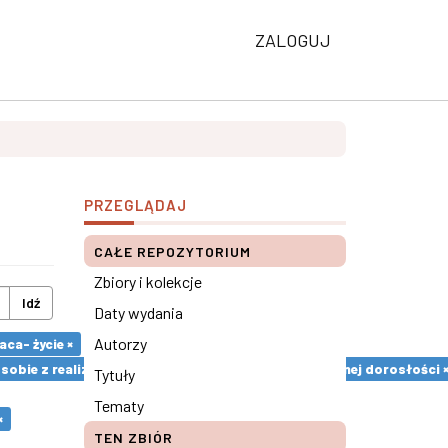
ZALOGUJ
PRZEGLĄDAJ
CAŁE REPOZYTORIUM
Zbiory i kolekcje
Idź
Daty wydania
Autorzy
ca- życie ×
sobie z realizacją zadań rozwojowych okresu wczesnej dorosłości 
Tytuły
Tematy
×
TEN ZBIÓR