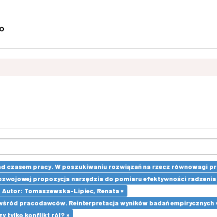
d czasem pracy. W poszukiwaniu rozwiązań na rzecz równowagi pra
Rozwojowej propozycja narzędzia do pomiaru efektywności radzenia 
Autor: Tomaszewska-Lipiec, Renata ×
wśród pracodawców. Reinterpretacja wyników badań empirycznych 
 tylko konflikt ról? ×