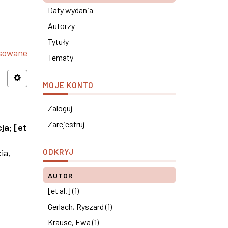
Daty wydania
Autorzy
Tytuły
nsowane
Tematy
MOJE KONTO
Zaloguj
Zarejestruj
cja
;
[et
ia,
ODKRYJ
AUTOR
[et al.] (1)
Gerlach, Ryszard (1)
Krause, Ewa (1)