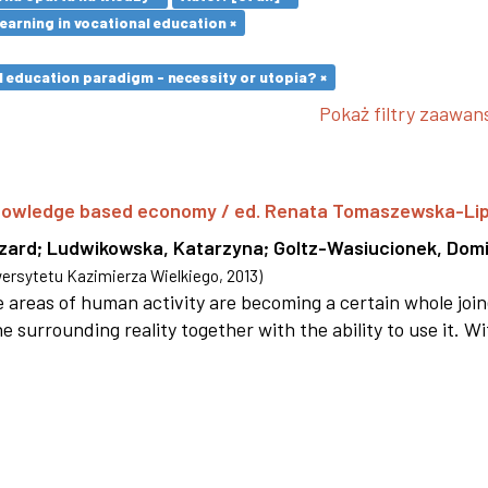
earning in vocational education ×
l education paradigm - necessity or utopia? ×
Pokaż filtry zaawa
 knowledge based economy / ed. Renata Tomaszewska-Li
szard
;
Ludwikowska, Katarzyna
;
Goltz-Wasiucionek, Domi
rsytetu Kazimierza Wielkiego
,
2013
)
areas of human activity are becoming a certain whole joi
e surrounding reality together with the ability to use it. W