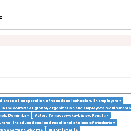
l areas of cooperation of vocational schools with employers ×
in the context of global, organization and employee’s requirement
nek, Dominika ×
Autor: Tomaszewska-Lipiec, Renata ×
re vs. the educational and vocational choices of students ×
ka oparta na wiedzy ×
Autor: [et al.] ×