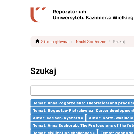
Strona główna
Nauki Społeczne
Szukaj
Szukaj
Temat: Anna Pogorzelska: Theoretical and practica
Temat: Bogusław Pietrulewicz: Career development 
Autor: Gerlach, Ryszard ×
Autor: Goltz-Wasiucio
Temat: Anna Suchorab: The Professions of the futu
Temat: civilization challenges ×
Temat: gospodar