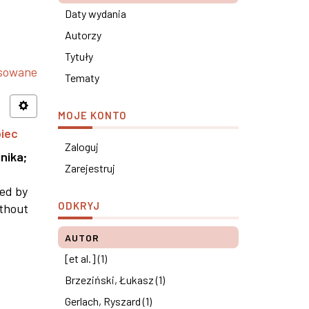
Daty wydania
Autorzy
Tytuły
nsowane
Tematy
MOJE KONTO
piec
Zaloguj
nika
;
Zarejestruj
ned by
ODKRYJ
ithout
AUTOR
[et al.] (1)
Brzeziński, Łukasz (1)
Gerlach, Ryszard (1)