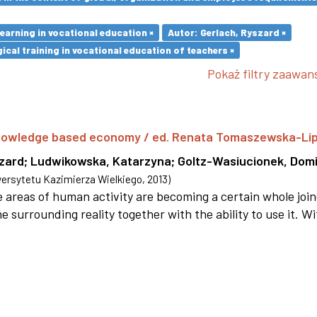
earning in vocational education ×
Autor: Gerlach, Ryszard ×
cal training in vocational education of teachers ×
Pokaż filtry zaawa
 knowledge based economy / ed. Renata Tomaszewska-Li
szard
;
Ludwikowska, Katarzyna
;
Goltz-Wasiucionek, Domi
rsytetu Kazimierza Wielkiego
,
2013
)
areas of human activity are becoming a certain whole joi
e surrounding reality together with the ability to use it. W