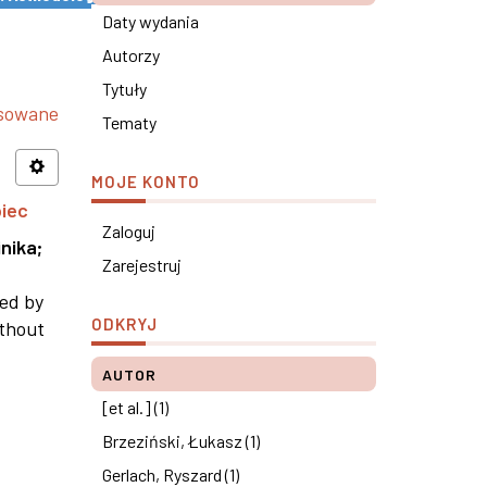
Daty wydania
Autorzy
Tytuły
nsowane
Tematy
MOJE KONTO
piec
Zaloguj
nika
;
Zarejestruj
ned by
ODKRYJ
ithout
AUTOR
[et al.] (1)
Brzeziński, Łukasz (1)
Gerlach, Ryszard (1)