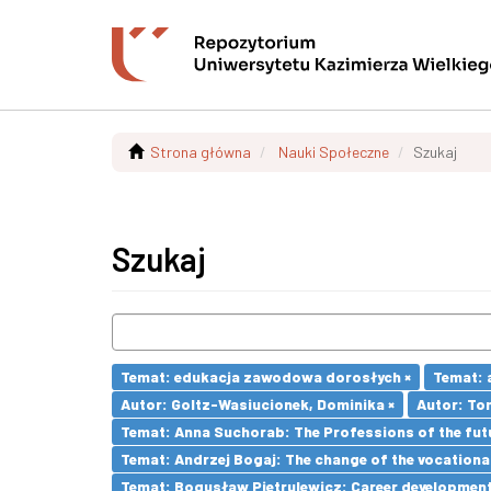
Strona główna
Nauki Społeczne
Szukaj
Szukaj
Temat: edukacja zawodowa dorosłych ×
Temat: 
Autor: Goltz-Wasiucionek, Dominika ×
Autor: To
Temat: Anna Suchorab: The Professions of the futu
Temat: Andrzej Bogaj: The change of the vocationa
Temat: Bogusław Pietrulewicz: Career development 