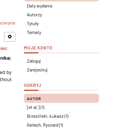
Daty wydania
Autorzy
nsowane
Tytuły
Tematy
piec
MOJE KONTO
nika
;
Zaloguj
Zarejestruj
ned by
ithout
ODKRYJ
AUTOR
[et al.] (1)
Brzeziński, Łukasz (1)
Gerlach, Ryszard (1)