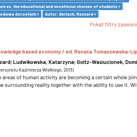
re vs. the educational and vocational choices of students ×
wodowa dorosłych ×
Autor: Gerlach, Ryszard ×
Pokaż filtry zaawa
 knowledge based economy / ed. Renata Tomaszewska-Li
szard
;
Ludwikowska, Katarzyna
;
Goltz-Wasiucionek, Domi
rsytetu Kazimierza Wielkiego
,
2013
)
areas of human activity are becoming a certain whole joi
e surrounding reality together with the ability to use it. W