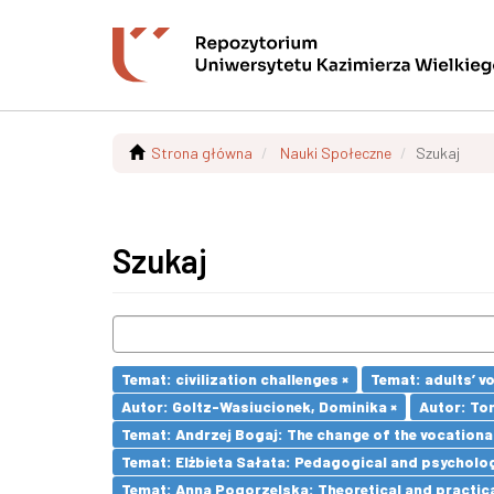
Strona główna
Nauki Społeczne
Szukaj
Szukaj
Temat: civilization challenges ×
Temat: adults’ v
Autor: Goltz-Wasiucionek, Dominika ×
Autor: To
Temat: Andrzej Bogaj: The change of the vocationa
Temat: Elżbieta Sałata: Pedagogical and psychologi
Temat: Anna Pogorzelska: Theoretical and practica