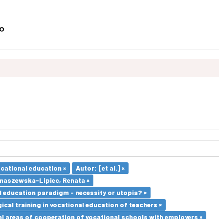
ocational education ×
Autor: [et al.] ×
maszewska-Lipiec, Renata ×
l education paradigm - necessity or utopia? ×
cal training in vocational education of teachers ×
l areas of cooperation of vocational schools with employers ×