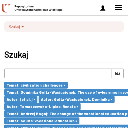
Zaloguj
Men
się
nawi
Szukaj
Szukaj
Idź
Temat: civilization challenges ×
Temat: Dominika Goltz-Wasiucionek: The use of e-learning in vo
Autor: [et al.] ×
Autor: Goltz-Wasiucionek, Dominika ×
Autor: Tomaszewska-Lipiec, Renata ×
Temat: Andrzej Bogaj: The change of the vocational education p
Temat: adults’ vocational education ×
Temat: Elżbieta Sałata: Pedagogical and psychological training 