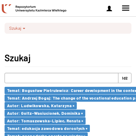
Zaloguj
Men
się
nawi
Szukaj
Szukaj
Idź
Temat: Bogusław Pietrulewicz: Career development in the contex
Temat: Andrzej Bogaj: The change of the vocational education p
Autor: Ludwikowska, Katarzyna ×
Autor: Goltz-Wasiucionek, Dominika ×
Autor: Tomaszewska-Lipiec, Renata ×
Temat: edukacja zawodowa dorosłych ×
Temat: gospodarka oparta na wiedzy ×