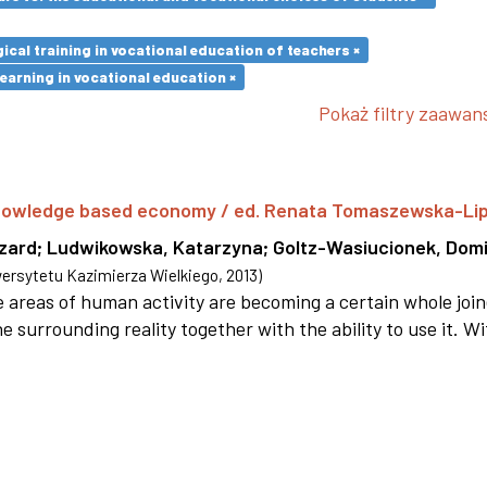
cal training in vocational education of teachers ×
earning in vocational education ×
Pokaż filtry zaawa
 knowledge based economy / ed. Renata Tomaszewska-Li
szard
;
Ludwikowska, Katarzyna
;
Goltz-Wasiucionek, Domi
rsytetu Kazimierza Wielkiego
,
2013
)
areas of human activity are becoming a certain whole joi
e surrounding reality together with the ability to use it. W