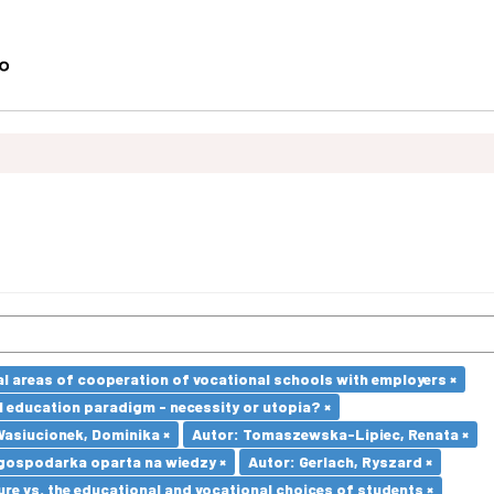
l areas of cooperation of vocational schools with employers ×
l education paradigm - necessity or utopia? ×
Wasiucionek, Dominika ×
Autor: Tomaszewska-Lipiec, Renata ×
gospodarka oparta na wiedzy ×
Autor: Gerlach, Ryszard ×
re vs. the educational and vocational choices of students ×