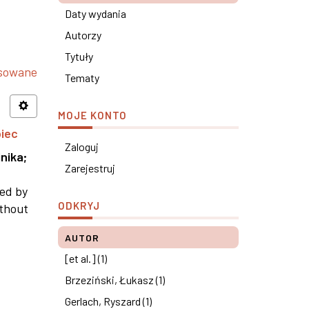
Daty wydania
Autorzy
Tytuły
nsowane
Tematy
MOJE KONTO
piec
Zaloguj
nika
;
Zarejestruj
ned by
ODKRYJ
ithout
AUTOR
[et al.] (1)
Brzeziński, Łukasz (1)
Gerlach, Ryszard (1)