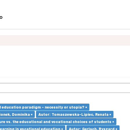
l education paradigm - necessity or utopia? ×
ionek, Dominika ×
Autor: Tomaszewska-Lipiec, Renata ×
re vs. the educational and vocational choices of students ×
earning in vocational education ×
Autor: Gerlach, Ryszard ×