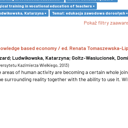
cal training in vocational education of teachers ×
udwikowska, Katarzyna ×
Temat: edukacja zawodowa dorosłych ×
Pokaż filtry zaawa
 knowledge based economy / ed. Renata Tomaszewska-Li
szard
;
Ludwikowska, Katarzyna
;
Goltz-Wasiucionek, Domi
rsytetu Kazimierza Wielkiego
,
2013
)
areas of human activity are becoming a certain whole joi
e surrounding reality together with the ability to use it. W