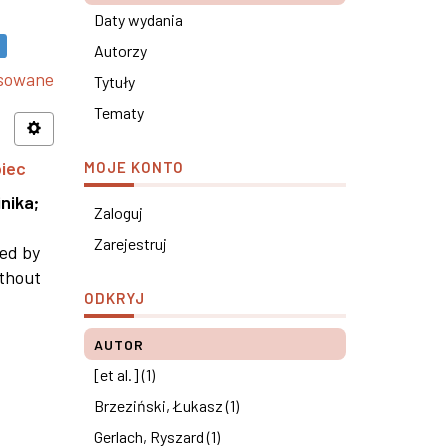
Daty wydania
Autorzy
nsowane
Tytuły
Tematy
piec
MOJE KONTO
nika
;
Zaloguj
Zarejestruj
ned by
ithout
ODKRYJ
AUTOR
[et al.] (1)
Brzeziński, Łukasz (1)
Gerlach, Ryszard (1)