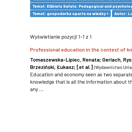
Temat: Elżbieta Sałata: Pedagogical and psychologi
Temat: gospodarka oparta na wiedzy ×
Autor: L
Wyświetlanie pozycji 1-1 z 1
Professional education in the context of
Tomaszewska-Lipiec, Renata
;
Gerlach, Ry
Brzeziński, Łukasz
;
[et al.]
(
Wydawnictwo Uniwe
Education and economy seen as two separate 
knowledge that is all the information about th
any ...