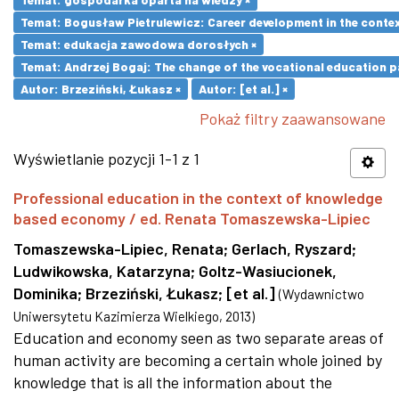
Temat: Bogusław Pietrulewicz: Career development in the contex
Temat: edukacja zawodowa dorosłych ×
Temat: Andrzej Bogaj: The change of the vocational education p
Autor: Brzeziński, Łukasz ×
Autor: [et al.] ×
Pokaż filtry zaawansowane
Wyświetlanie pozycji 1-1 z 1
Professional education in the context of knowledge
based economy / ed. Renata Tomaszewska-Lipiec
Tomaszewska-Lipiec, Renata
;
Gerlach, Ryszard
;
Ludwikowska, Katarzyna
;
Goltz-Wasiucionek,
Dominika
;
Brzeziński, Łukasz
;
[et al.]
(
Wydawnictwo
Uniwersytetu Kazimierza Wielkiego
,
2013
)
Education and economy seen as two separate areas of
human activity are becoming a certain whole joined by
knowledge that is all the information about the