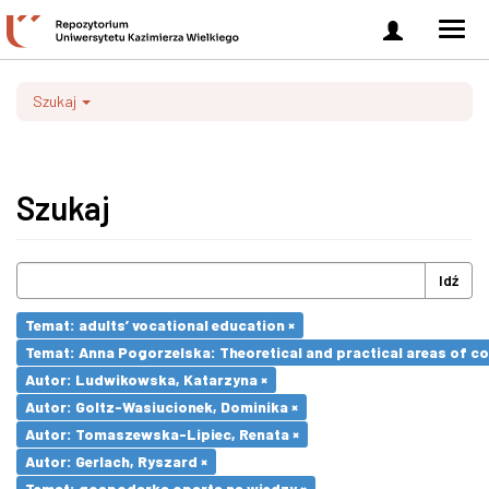
Zaloguj
Men
się
nawi
Szukaj
Szukaj
Idź
Temat: adults’ vocational education ×
Temat: Anna Pogorzelska: Theoretical and practical areas of co
Autor: Ludwikowska, Katarzyna ×
Autor: Goltz-Wasiucionek, Dominika ×
Autor: Tomaszewska-Lipiec, Renata ×
Autor: Gerlach, Ryszard ×
Temat: gospodarka oparta na wiedzy ×