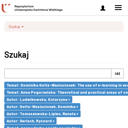
Zaloguj
Men
się
nawi
Szukaj
Szukaj
Idź
Temat: Dominika Goltz-Wasiucionek: The use of e-learning in vo
Temat: Anna Pogorzelska: Theoretical and practical areas of co
Autor: Ludwikowska, Katarzyna ×
Autor: Goltz-Wasiucionek, Dominika ×
Autor: Tomaszewska-Lipiec, Renata ×
Autor: Gerlach, Ryszard ×
Temat: gospodarka oparta na wiedzy ×