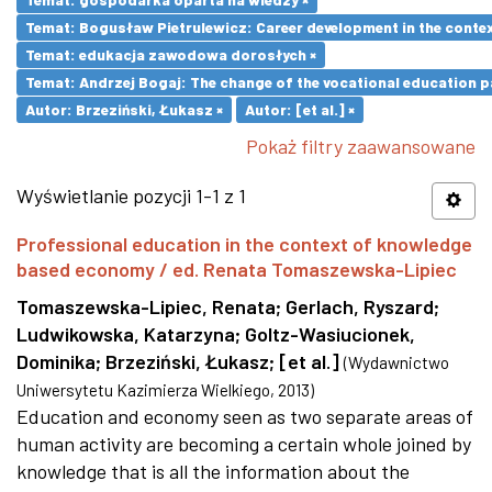
Temat: Bogusław Pietrulewicz: Career development in the contex
Temat: edukacja zawodowa dorosłych ×
Temat: Andrzej Bogaj: The change of the vocational education p
Autor: Brzeziński, Łukasz ×
Autor: [et al.] ×
Pokaż filtry zaawansowane
Wyświetlanie pozycji 1-1 z 1
Professional education in the context of knowledge
based economy / ed. Renata Tomaszewska-Lipiec
Tomaszewska-Lipiec, Renata
;
Gerlach, Ryszard
;
Ludwikowska, Katarzyna
;
Goltz-Wasiucionek,
Dominika
;
Brzeziński, Łukasz
;
[et al.]
(
Wydawnictwo
Uniwersytetu Kazimierza Wielkiego
,
2013
)
Education and economy seen as two separate areas of
human activity are becoming a certain whole joined by
knowledge that is all the information about the