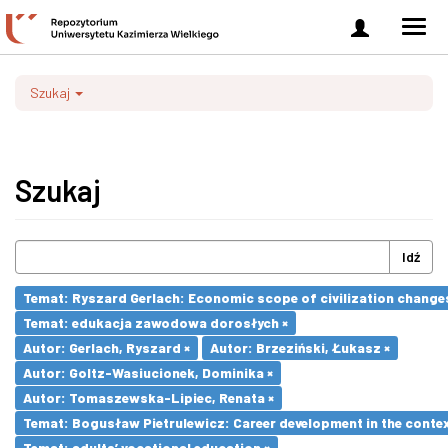
Zaloguj
Men
się
nawi
Szukaj
Szukaj
Idź
Temat: Ryszard Gerlach: Economic scope of civilization changes
Temat: edukacja zawodowa dorosłych ×
Autor: Gerlach, Ryszard ×
Autor: Brzeziński, Łukasz ×
Autor: Goltz-Wasiucionek, Dominika ×
Autor: Tomaszewska-Lipiec, Renata ×
Temat: Bogusław Pietrulewicz: Career development in the contex
Temat: adults’ vocational education ×