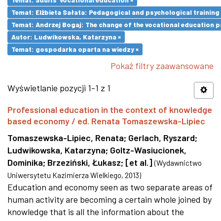
Temat: Elżbieta Sałata: Pedagogical and psychological training 
Temat: Andrzej Bogaj: The change of the vocational education p
Autor: Ludwikowska, Katarzyna ×
Temat: gospodarka oparta na wiedzy ×
Pokaż filtry zaawansowane
Wyświetlanie pozycji 1-1 z 1
Professional education in the context of knowledge
based economy / ed. Renata Tomaszewska-Lipiec
Tomaszewska-Lipiec, Renata
;
Gerlach, Ryszard
;
Ludwikowska, Katarzyna
;
Goltz-Wasiucionek,
Dominika
;
Brzeziński, Łukasz
;
[et al.]
(
Wydawnictwo
Uniwersytetu Kazimierza Wielkiego
,
2013
)
Education and economy seen as two separate areas of
human activity are becoming a certain whole joined by
knowledge that is all the information about the