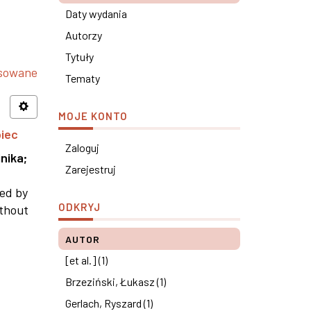
Daty wydania
Autorzy
Tytuły
nsowane
Tematy
MOJE KONTO
piec
Zaloguj
nika
;
Zarejestruj
ned by
ODKRYJ
ithout
AUTOR
[et al.] (1)
Brzeziński, Łukasz (1)
Gerlach, Ryszard (1)