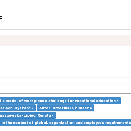
a model of workplace a challenge for vocational education ×
Gerlach, Ryszard ×
Autor: Brzeziński, Łukasz ×
maszewska-Lipiec, Renata ×
in the context of global, organization and employee’s requirement