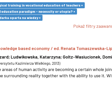
cal training in vocational education of teachers ×
l education paradigm - necessity or utopia? ×
arka oparta na wiedzy ×
Pokaż filtry zaawa
 knowledge based economy / ed. Renata Tomaszewska-Li
szard
;
Ludwikowska, Katarzyna
;
Goltz-Wasiucionek, Domi
rsytetu Kazimierza Wielkiego
,
2013
)
areas of human activity are becoming a certain whole joi
e surrounding reality together with the ability to use it. W