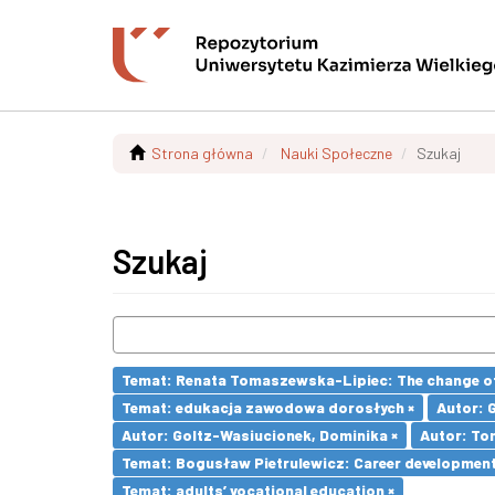
Strona główna
Nauki Społeczne
Szukaj
Szukaj
Temat: Renata Tomaszewska-Lipiec: The change of 
Temat: edukacja zawodowa dorosłych ×
Autor: 
Autor: Goltz-Wasiucionek, Dominika ×
Autor: To
Temat: Bogusław Pietrulewicz: Career development 
Temat: adults’ vocational education ×