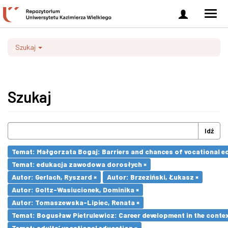
Zaloguj
Men
się
nawi
Szukaj
Szukaj
Idź
Temat: Małgorzata Bogaj: Barriers and chances of vocational ed
Temat: edukacja zawodowa dorosłych ×
Autor: Gerlach, Ryszard ×
Autor: Brzeziński, Łukasz ×
Autor: Goltz-Wasiucionek, Dominika ×
Autor: Tomaszewska-Lipiec, Renata ×
Temat: Bogusław Pietrulewicz: Career development in the contex
Temat: adults’ vocational education ×