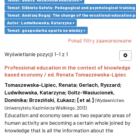
Temat: Elżbieta Sałata: Pedagogical and psychological training 
Temat: Andrzej Bogaj: The change of the vocational education p
Autor: Ludwikowska, Katarzyna ×
Temat: gospodarka oparta na wiedzy ×
Pokaż filtry zaawansowane
Wyświetlanie pozycji 1-1 z 1
Professional education in the context of knowledge
based economy / ed. Renata Tomaszewska-Lipiec
Tomaszewska-Lipiec, Renata
;
Gerlach, Ryszard
;
Ludwikowska, Katarzyna
;
Goltz-Wasiucionek,
Dominika
;
Brzeziński, Łukasz
;
[et al.]
(
Wydawnictwo
Uniwersytetu Kazimierza Wielkiego
,
2013
)
Education and economy seen as two separate areas of
human activity are becoming a certain whole joined by
knowledge that is all the information about the