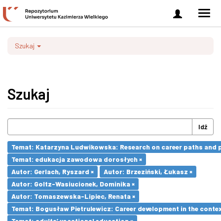
Zaloguj
Men
się
nawi
Szukaj
Szukaj
Idź
Temat: Katarzyna Ludwikowska: Research on career paths and pro
Temat: edukacja zawodowa dorosłych ×
Autor: Gerlach, Ryszard ×
Autor: Brzeziński, Łukasz ×
Autor: Goltz-Wasiucionek, Dominika ×
Autor: Tomaszewska-Lipiec, Renata ×
Temat: Bogusław Pietrulewicz: Career development in the contex
Temat: adults’ vocational education ×