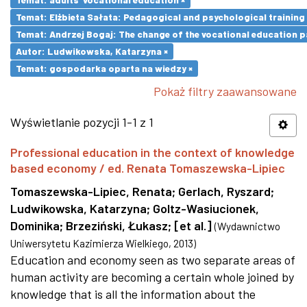
Temat: Elżbieta Sałata: Pedagogical and psychological training 
Temat: Andrzej Bogaj: The change of the vocational education p
Autor: Ludwikowska, Katarzyna ×
Temat: gospodarka oparta na wiedzy ×
Pokaż filtry zaawansowane
Wyświetlanie pozycji 1-1 z 1
Professional education in the context of knowledge
based economy / ed. Renata Tomaszewska-Lipiec
Tomaszewska-Lipiec, Renata
;
Gerlach, Ryszard
;
Ludwikowska, Katarzyna
;
Goltz-Wasiucionek,
Dominika
;
Brzeziński, Łukasz
;
[et al.]
(
Wydawnictwo
Uniwersytetu Kazimierza Wielkiego
,
2013
)
Education and economy seen as two separate areas of
human activity are becoming a certain whole joined by
knowledge that is all the information about the