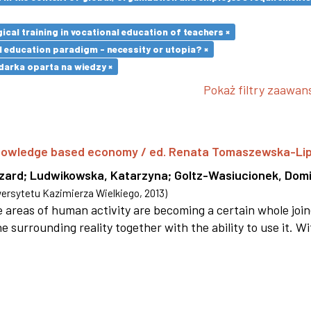
cal training in vocational education of teachers ×
l education paradigm - necessity or utopia? ×
arka oparta na wiedzy ×
Pokaż filtry zaawa
 knowledge based economy / ed. Renata Tomaszewska-Li
szard
;
Ludwikowska, Katarzyna
;
Goltz-Wasiucionek, Domi
rsytetu Kazimierza Wielkiego
,
2013
)
areas of human activity are becoming a certain whole joi
e surrounding reality together with the ability to use it. W