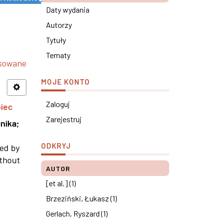
Daty wydania
Autorzy
Tytuły
Tematy
nsowane
MOJE KONTO
Zaloguj
piec
Zarejestruj
nika
;
ODKRYJ
ned by
ithout
AUTOR
[et al.] (1)
Brzeziński, Łukasz (1)
Gerlach, Ryszard (1)