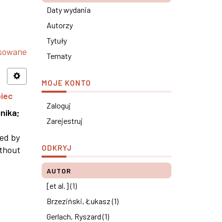
Daty wydania
Autorzy
Tytuły
nsowane
Tematy
MOJE KONTO
piec
Zaloguj
nika
;
Zarejestruj
ned by
ODKRYJ
ithout
AUTOR
[et al.] (1)
Brzeziński, Łukasz (1)
Gerlach, Ryszard (1)