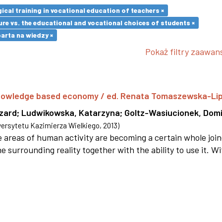
cal training in vocational education of teachers ×
re vs. the educational and vocational choices of students ×
rta na wiedzy ×
Pokaż filtry zaawa
 knowledge based economy / ed. Renata Tomaszewska-Li
szard
;
Ludwikowska, Katarzyna
;
Goltz-Wasiucionek, Domi
rsytetu Kazimierza Wielkiego
,
2013
)
areas of human activity are becoming a certain whole joi
e surrounding reality together with the ability to use it. W