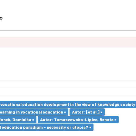
vocational education development in the view of knowledge society 
earning in vocational education ×
Autor: [et al.] ×
ionek, Dominika ×
Autor: Tomaszewska-Lipiec, Renata ×
l education paradigm - necessity or utopia? ×