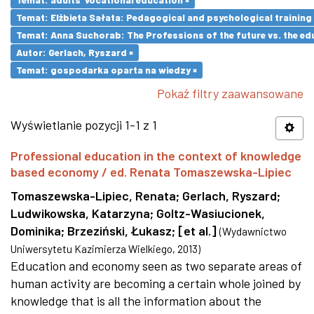
Temat: Elżbieta Sałata: Pedagogical and psychological training 
Temat: Anna Suchorab: The Professions of the future vs. the ed
Autor: Gerlach, Ryszard ×
Temat: gospodarka oparta na wiedzy ×
Pokaż filtry zaawansowane
Wyświetlanie pozycji 1-1 z 1
Professional education in the context of knowledge
based economy / ed. Renata Tomaszewska-Lipiec
Tomaszewska-Lipiec, Renata
;
Gerlach, Ryszard
;
Ludwikowska, Katarzyna
;
Goltz-Wasiucionek,
Dominika
;
Brzeziński, Łukasz
;
[et al.]
(
Wydawnictwo
Uniwersytetu Kazimierza Wielkiego
,
2013
)
Education and economy seen as two separate areas of
human activity are becoming a certain whole joined by
knowledge that is all the information about the