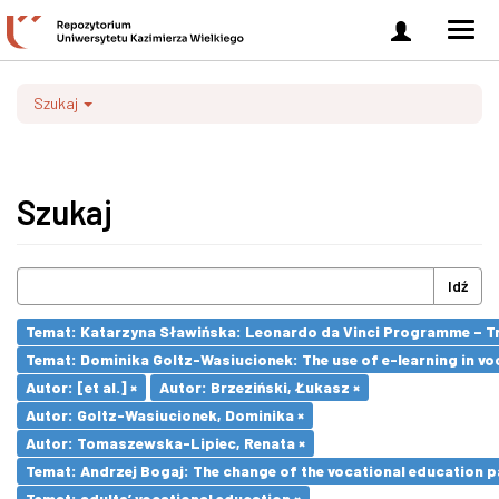
Zaloguj
Men
się
nawi
Szukaj
Szukaj
Idź
Temat: Katarzyna Sławińska: Leonardo da Vinci Programme – Tran
Temat: Dominika Goltz-Wasiucionek: The use of e-learning in vo
Autor: [et al.] ×
Autor: Brzeziński, Łukasz ×
Autor: Goltz-Wasiucionek, Dominika ×
Autor: Tomaszewska-Lipiec, Renata ×
Temat: Andrzej Bogaj: The change of the vocational education p
Temat: adults’ vocational education ×