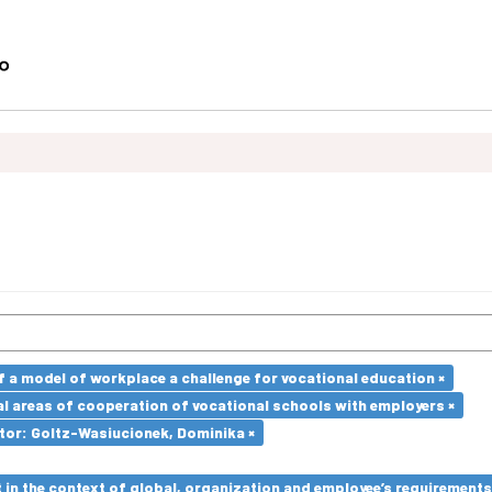
a model of workplace a challenge for vocational education ×
l areas of cooperation of vocational schools with employers ×
tor: Goltz-Wasiucionek, Dominika ×
in the context of global, organization and employee’s requirement