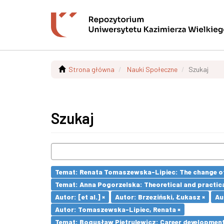
Strona główna
Nauki Społeczne
Szukaj
Szukaj
Temat: Renata Tomaszewska-Lipiec: The change of 
Temat: Anna Pogorzelska: Theoretical and practica
Autor: [et al.] ×
Autor: Brzeziński, Łukasz ×
Au
Autor: Tomaszewska-Lipiec, Renata ×
Temat: Bogusław Pietrulewicz: Career development 