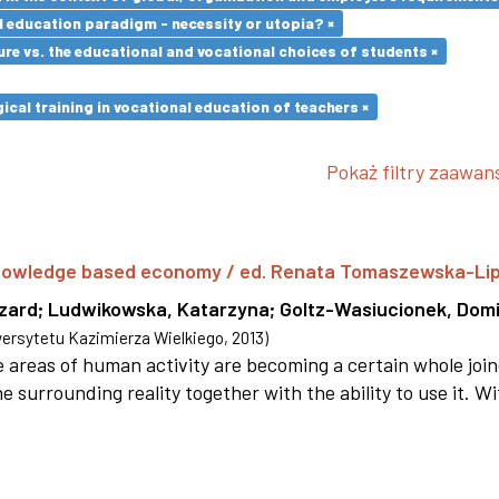
l education paradigm - necessity or utopia? ×
re vs. the educational and vocational choices of students ×
cal training in vocational education of teachers ×
Pokaż filtry zaawa
 knowledge based economy / ed. Renata Tomaszewska-Li
szard
;
Ludwikowska, Katarzyna
;
Goltz-Wasiucionek, Domi
rsytetu Kazimierza Wielkiego
,
2013
)
areas of human activity are becoming a certain whole joi
e surrounding reality together with the ability to use it. W