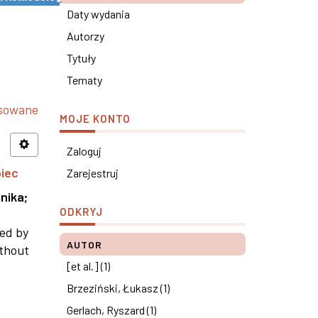
Daty wydania
Autorzy
Tytuły
Tematy
nsowane
MOJE KONTO
Zaloguj
piec
Zarejestruj
nika
;
ODKRYJ
ned by
AUTOR
ithout
[et al.] (1)
Brzeziński, Łukasz (1)
Gerlach, Ryszard (1)