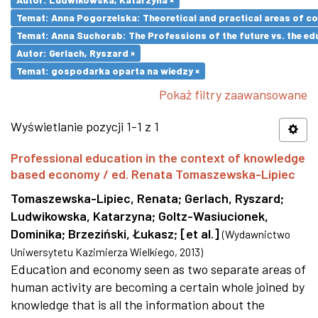
Temat: Anna Pogorzelska: Theoretical and practical areas of co
Temat: Anna Suchorab: The Professions of the future vs. the ed
Autor: Gerlach, Ryszard ×
Temat: gospodarka oparta na wiedzy ×
Pokaż filtry zaawansowane
Wyświetlanie pozycji 1-1 z 1
Professional education in the context of knowledge
based economy / ed. Renata Tomaszewska-Lipiec
Tomaszewska-Lipiec, Renata
;
Gerlach, Ryszard
;
Ludwikowska, Katarzyna
;
Goltz-Wasiucionek,
Dominika
;
Brzeziński, Łukasz
;
[et al.]
(
Wydawnictwo
Uniwersytetu Kazimierza Wielkiego
,
2013
)
Education and economy seen as two separate areas of
human activity are becoming a certain whole joined by
knowledge that is all the information about the