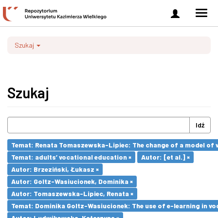
Zaloguj
Men
się
nawi
Szukaj
Szukaj
Idź
Temat: Renata Tomaszewska-Lipiec: The change of a model of wo
Temat: adults’ vocational education ×
Autor: [et al.] ×
Autor: Brzeziński, Łukasz ×
Autor: Goltz-Wasiucionek, Dominika ×
Autor: Tomaszewska-Lipiec, Renata ×
Temat: Dominika Goltz-Wasiucionek: The use of e-learning in vo
Autor: Ludwikowska, Katarzyna ×