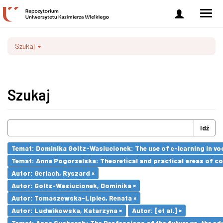
Zaloguj
Men
się
nawi
Szukaj
Szukaj
Idź
Temat: Dominika Goltz-Wasiucionek: The use of e-learning in vo
Temat: Anna Pogorzelska: Theoretical and practical areas of co
Autor: Gerlach, Ryszard ×
Autor: Goltz-Wasiucionek, Dominika ×
Autor: Tomaszewska-Lipiec, Renata ×
Autor: Ludwikowska, Katarzyna ×
Autor: [et al.] ×
Temat: Anna Suchorab: The Professions of the future vs. the ed