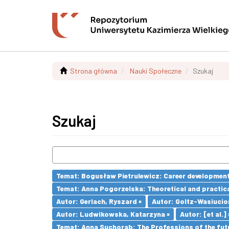
Strona główna
Nauki Społeczne
Szukaj
Szukaj
Temat: Bogusław Pietrulewicz: Career development 
Temat: Anna Pogorzelska: Theoretical and practica
Autor: Gerlach, Ryszard ×
Autor: Goltz-Wasiucio
Autor: Ludwikowska, Katarzyna ×
Autor: [et al.] 
Temat: Anna Suchorab: The Professions of the futu