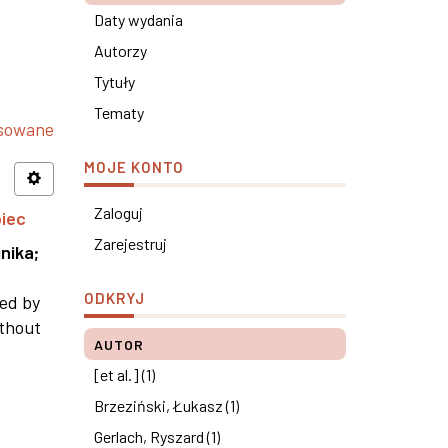
Daty wydania
Autorzy
Tytuły
Tematy
nsowane
MOJE KONTO
Zaloguj
piec
Zarejestruj
nika
;
ODKRYJ
ned by
ithout
AUTOR
[et al.] (1)
Brzeziński, Łukasz (1)
Gerlach, Ryszard (1)