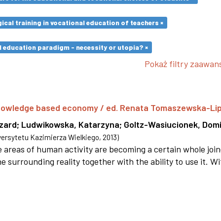
cal training in vocational education of teachers ×
l education paradigm - necessity or utopia? ×
Pokaż filtry zaawa
 knowledge based economy / ed. Renata Tomaszewska-Li
szard
;
Ludwikowska, Katarzyna
;
Goltz-Wasiucionek, Domi
rsytetu Kazimierza Wielkiego
,
2013
)
areas of human activity are becoming a certain whole joi
e surrounding reality together with the ability to use it. W