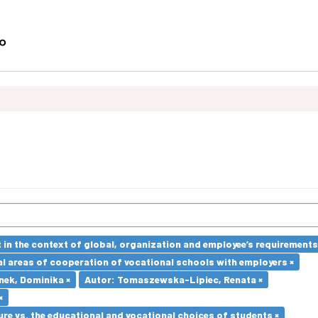
in the context of global, organization and employee’s requirement
l areas of cooperation of vocational schools with employers ×
nek, Dominika ×
Autor: Tomaszewska-Lipiec, Renata ×
×
re vs. the educational and vocational choices of students ×