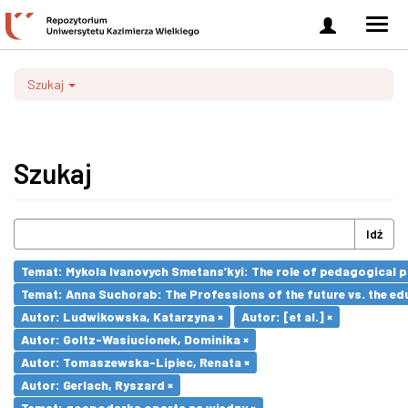
Zaloguj
Men
się
nawi
Szukaj
Szukaj
Idź
Temat: Mykola Ivanovych Smetans’kyi: The role of pedagogical pr
Temat: Anna Suchorab: The Professions of the future vs. the ed
Autor: Ludwikowska, Katarzyna ×
Autor: [et al.] ×
Autor: Goltz-Wasiucionek, Dominika ×
Autor: Tomaszewska-Lipiec, Renata ×
Autor: Gerlach, Ryszard ×
Temat: gospodarka oparta na wiedzy ×