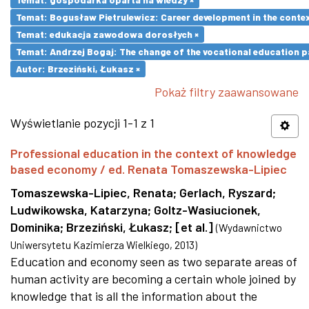
Temat: Bogusław Pietrulewicz: Career development in the contex
Temat: edukacja zawodowa dorosłych ×
Temat: Andrzej Bogaj: The change of the vocational education p
Autor: Brzeziński, Łukasz ×
Pokaż filtry zaawansowane
Wyświetlanie pozycji 1-1 z 1
Professional education in the context of knowledge
based economy / ed. Renata Tomaszewska-Lipiec
Tomaszewska-Lipiec, Renata
;
Gerlach, Ryszard
;
Ludwikowska, Katarzyna
;
Goltz-Wasiucionek,
Dominika
;
Brzeziński, Łukasz
;
[et al.]
(
Wydawnictwo
Uniwersytetu Kazimierza Wielkiego
,
2013
)
Education and economy seen as two separate areas of
human activity are becoming a certain whole joined by
knowledge that is all the information about the