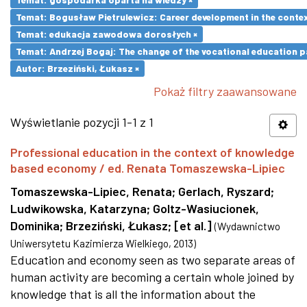
Temat: Bogusław Pietrulewicz: Career development in the contex
Temat: edukacja zawodowa dorosłych ×
Temat: Andrzej Bogaj: The change of the vocational education p
Autor: Brzeziński, Łukasz ×
Pokaż filtry zaawansowane
Wyświetlanie pozycji 1-1 z 1
Professional education in the context of knowledge
based economy / ed. Renata Tomaszewska-Lipiec
Tomaszewska-Lipiec, Renata
;
Gerlach, Ryszard
;
Ludwikowska, Katarzyna
;
Goltz-Wasiucionek,
Dominika
;
Brzeziński, Łukasz
;
[et al.]
(
Wydawnictwo
Uniwersytetu Kazimierza Wielkiego
,
2013
)
Education and economy seen as two separate areas of
human activity are becoming a certain whole joined by
knowledge that is all the information about the