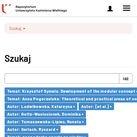
Zaloguj
Men
się
nawi
Szukaj
Szukaj
Idź
Temat: Krzysztof Symela: Development of the modular concept o
Temat: Anna Pogorzelska: Theoretical and practical areas of co
Autor: Ludwikowska, Katarzyna ×
Autor: [et al.] ×
Autor: Goltz-Wasiucionek, Dominika ×
Autor: Tomaszewska-Lipiec, Renata ×
Autor: Gerlach, Ryszard ×
Temat: gospodarka oparta na wiedzy ×