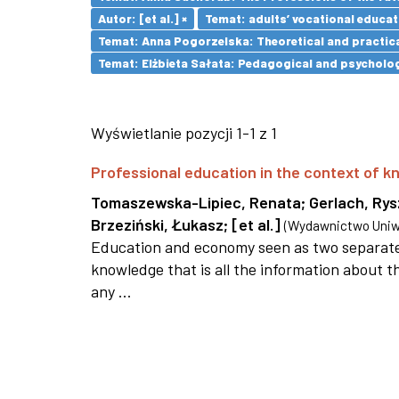
Autor: [et al.] ×
Temat: adults’ vocational educat
Temat: Anna Pogorzelska: Theoretical and practica
Temat: Elżbieta Sałata: Pedagogical and psychologi
Wyświetlanie pozycji 1-1 z 1
Professional education in the context of
Tomaszewska-Lipiec, Renata
;
Gerlach, Ry
Brzeziński, Łukasz
;
[et al.]
(
Wydawnictwo Uniwe
Education and economy seen as two separate 
knowledge that is all the information about th
any ...