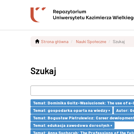
Strona główna
Nauki Społeczne
Szukaj
Szukaj
Temat: Dominika Goltz-Wasiucionek: The use of e-l
Temat: gospodarka oparta na wiedzy ×
Autor: G
Temat: Bogusław Pietrulewicz: Career development 
Temat: edukacja zawodowa dorosłych ×
Temat: Anna Suchorab: The Professions of the futu