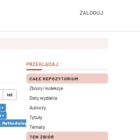
ZALOGUJ
PRZEGLĄDAJ
CAŁE REPOZYTORIUM
Zbiory i kolekcje
Idź
Daty wydania
Autorzy
 ×
 ×
Tytuły
s. Methodological remarks ×
Tematy
TEN ZBIÓR