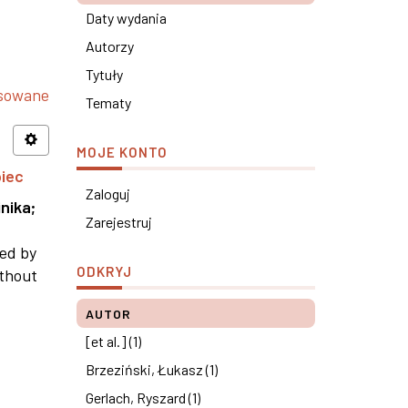
Daty wydania
Autorzy
Tytuły
nsowane
Tematy
MOJE KONTO
piec
Zaloguj
nika
;
Zarejestruj
ned by
ODKRYJ
ithout
AUTOR
[et al.] (1)
Brzeziński, Łukasz (1)
Gerlach, Ryszard (1)