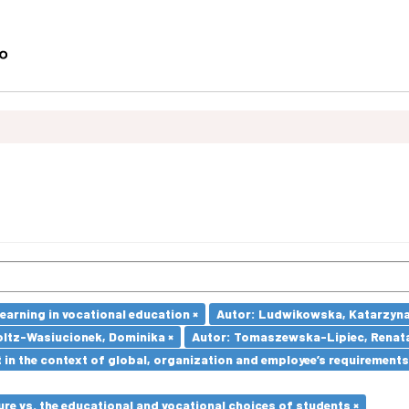
earning in vocational education ×
Autor: Ludwikowska, Katarzyna
oltz-Wasiucionek, Dominika ×
Autor: Tomaszewska-Lipiec, Renata
in the context of global, organization and employee’s requirement
re vs. the educational and vocational choices of students ×