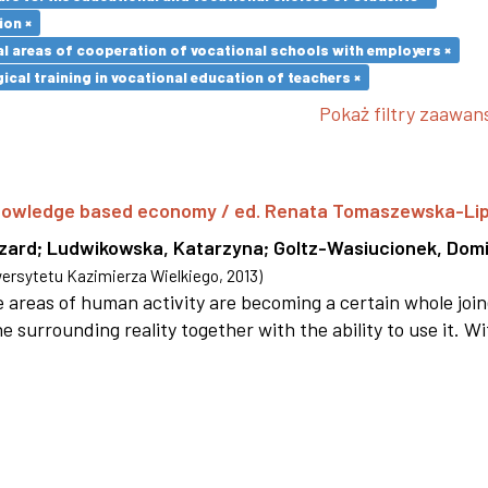
ion ×
l areas of cooperation of vocational schools with employers ×
cal training in vocational education of teachers ×
Pokaż filtry zaawa
 knowledge based economy / ed. Renata Tomaszewska-Li
szard
;
Ludwikowska, Katarzyna
;
Goltz-Wasiucionek, Domi
rsytetu Kazimierza Wielkiego
,
2013
)
areas of human activity are becoming a certain whole joi
e surrounding reality together with the ability to use it. W