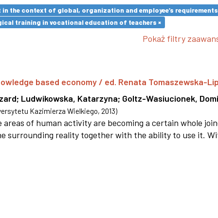
in the context of global, organization and employee’s requirement
cal training in vocational education of teachers ×
Pokaż filtry zaawa
 knowledge based economy / ed. Renata Tomaszewska-Li
szard
;
Ludwikowska, Katarzyna
;
Goltz-Wasiucionek, Domi
rsytetu Kazimierza Wielkiego
,
2013
)
areas of human activity are becoming a certain whole joi
e surrounding reality together with the ability to use it. W