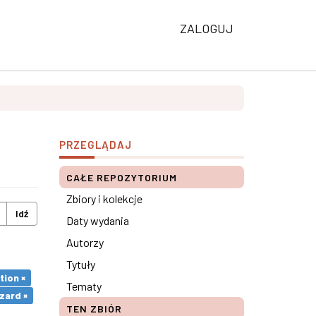
ZALOGUJ
PRZEGLĄDAJ
CAŁE REPOZYTORIUM
Zbiory i kolekcje
Idź
Daty wydania
Autorzy
Tytuły
tion ×
Tematy
zard ×
TEN ZBIÓR