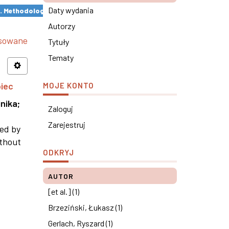
Daty wydania
s. Methodological remarks ×
Autorzy
nsowane
Tytuły
Tematy
piec
MOJE KONTO
nika
;
Zaloguj
Zarejestruj
ned by
ithout
ODKRYJ
AUTOR
[et al.] (1)
Brzeziński, Łukasz (1)
Gerlach, Ryszard (1)