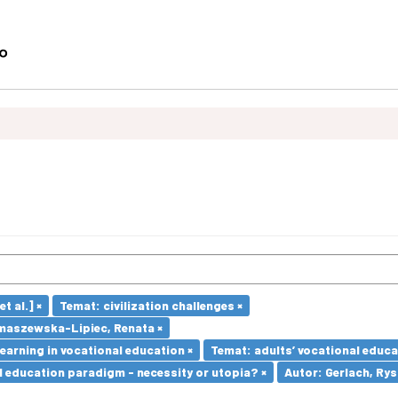
t al.] ×
Temat: civilization challenges ×
maszewska-Lipiec, Renata ×
earning in vocational education ×
Temat: adults’ vocational educa
l education paradigm - necessity or utopia? ×
Autor: Gerlach, Rys