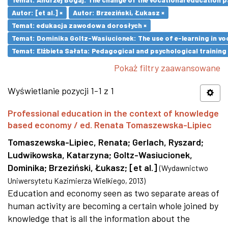
Autor: [et al.] ×
Autor: Brzeziński, Łukasz ×
Temat: edukacja zawodowa dorosłych ×
Temat: Dominika Goltz-Wasiucionek: The use of e-learning in vo
Temat: Elżbieta Sałata: Pedagogical and psychological training 
Pokaż filtry zaawansowane
Wyświetlanie pozycji 1-1 z 1
Professional education in the context of knowledge
based economy / ed. Renata Tomaszewska-Lipiec
Tomaszewska-Lipiec, Renata
;
Gerlach, Ryszard
;
Ludwikowska, Katarzyna
;
Goltz-Wasiucionek,
Dominika
;
Brzeziński, Łukasz
;
[et al.]
(
Wydawnictwo
Uniwersytetu Kazimierza Wielkiego
,
2013
)
Education and economy seen as two separate areas of
human activity are becoming a certain whole joined by
knowledge that is all the information about the