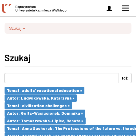
Zaloguj
Men
się
nawi
Szukaj
Szukaj
Idź
Temat: adults’ vocational education ×
Autor: Ludwikowska, Katarzyna ×
Temat: civilization challenges ×
Autor: Goltz-Wasiucionek, Dominika ×
Autor: Tomaszewska-Lipiec, Renata ×
Temat: Anna Suchorab: The Professions of the future vs. the ed
Temat: Andrzej Bogaj: The change of the vocational education p