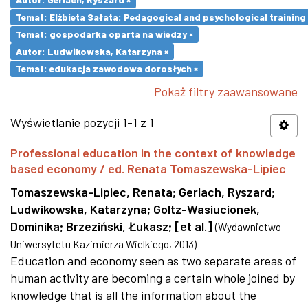
Temat: Elżbieta Sałata: Pedagogical and psychological training 
Temat: gospodarka oparta na wiedzy ×
Autor: Ludwikowska, Katarzyna ×
Temat: edukacja zawodowa dorosłych ×
Pokaż filtry zaawansowane
Wyświetlanie pozycji 1-1 z 1
Professional education in the context of knowledge
based economy / ed. Renata Tomaszewska-Lipiec
Tomaszewska-Lipiec, Renata
;
Gerlach, Ryszard
;
Ludwikowska, Katarzyna
;
Goltz-Wasiucionek,
Dominika
;
Brzeziński, Łukasz
;
[et al.]
(
Wydawnictwo
Uniwersytetu Kazimierza Wielkiego
,
2013
)
Education and economy seen as two separate areas of
human activity are becoming a certain whole joined by
knowledge that is all the information about the