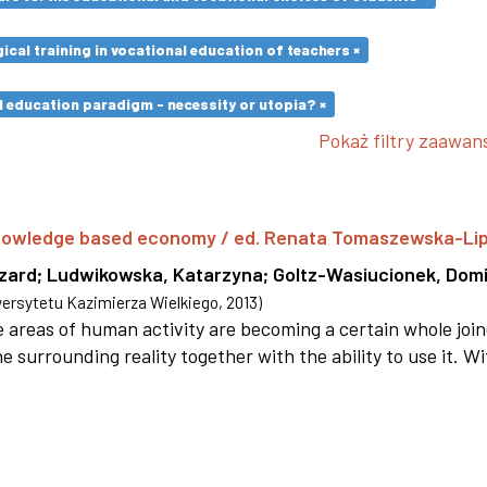
cal training in vocational education of teachers ×
l education paradigm - necessity or utopia? ×
Pokaż filtry zaawa
 knowledge based economy / ed. Renata Tomaszewska-Li
szard
;
Ludwikowska, Katarzyna
;
Goltz-Wasiucionek, Domi
rsytetu Kazimierza Wielkiego
,
2013
)
areas of human activity are becoming a certain whole joi
e surrounding reality together with the ability to use it. W