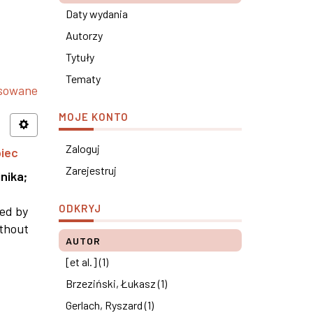
Daty wydania
Autorzy
Tytuły
Tematy
nsowane
MOJE KONTO
Zaloguj
piec
Zarejestruj
nika
;
ODKRYJ
ned by
ithout
AUTOR
[et al.] (1)
Brzeziński, Łukasz (1)
Gerlach, Ryszard (1)