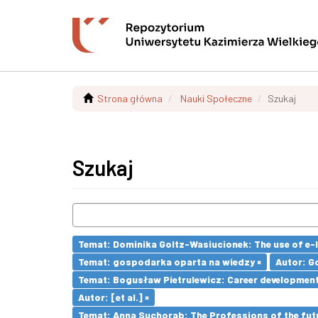
Strona główna
Nauki Społeczne
Szukaj
Szukaj
Temat: Dominika Goltz-Wasiucionek: The use of e-l
Temat: gospodarka oparta na wiedzy ×
Autor: G
Temat: Bogusław Pietrulewicz: Career development 
Autor: [et al.] ×
Temat: Anna Suchorab: The Professions of the futu