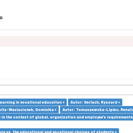
earning in vocational education ×
Autor: Gerlach, Ryszard ×
oltz-Wasiucionek, Dominika ×
Autor: Tomaszewska-Lipiec, Renata
in the context of global, organization and employee’s requirement
re vs. the educational and vocational choices of students ×