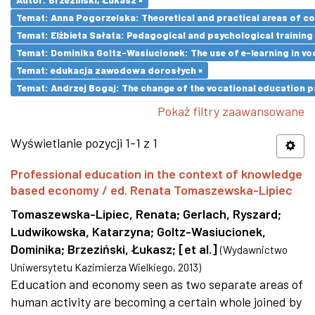
Temat: Anna Pogorzelska: Theoretical and practical areas of co
Temat: Elżbieta Sałata: Pedagogical and psychological training 
Temat: Dominika Goltz-Wasiucionek: The use of e-learning in vo
Temat: edukacja zawodowa dorosłych ×
Temat: Andrzej Bogaj: The change of the vocational education p
Pokaż filtry zaawansowane
Wyświetlanie pozycji 1-1 z 1
Professional education in the context of knowledge
based economy / ed. Renata Tomaszewska-Lipiec
Tomaszewska-Lipiec, Renata
;
Gerlach, Ryszard
;
Ludwikowska, Katarzyna
;
Goltz-Wasiucionek,
Dominika
;
Brzeziński, Łukasz
;
[et al.]
(
Wydawnictwo
Uniwersytetu Kazimierza Wielkiego
,
2013
)
Education and economy seen as two separate areas of
human activity are becoming a certain whole joined by