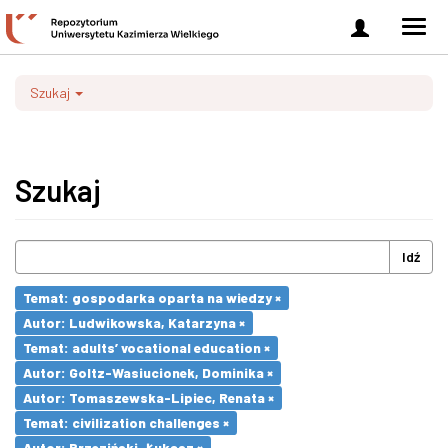
Zaloguj
Men
się
nawi
Szukaj
Szukaj
Idź
Temat: gospodarka oparta na wiedzy ×
Autor: Ludwikowska, Katarzyna ×
Temat: adults’ vocational education ×
Autor: Goltz-Wasiucionek, Dominika ×
Autor: Tomaszewska-Lipiec, Renata ×
Temat: civilization challenges ×
Autor: Brzeziński, Łukasz ×