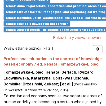
Temat: Anna Pogorzelska: Theoretical and practical areas of co
Temat: Elżbieta Sałata: Pedagogical and psychological training 
Temat: Dominika Goltz-Wasiucionek: The use of e-learning in vo
Temat: edukacja zawodowa dorosłych ×
Temat: Andrzej Bogaj: The change of the vocational education p
Pokaż filtry zaawansowane
Wyświetlanie pozycji 1-1 z 1
Professional education in the context of knowledge
based economy / ed. Renata Tomaszewska-Lipiec
Tomaszewska-Lipiec, Renata
;
Gerlach, Ryszard
;
Ludwikowska, Katarzyna
;
Goltz-Wasiucionek,
Dominika
;
Brzeziński, Łukasz
;
[et al.]
(
Wydawnictwo
Uniwersytetu Kazimierza Wielkiego
,
2013
)
Education and economy seen as two separate areas of
human activity are becoming a certain whole joined by