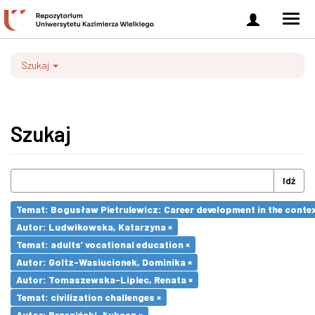
Zaloguj
Men
się
nawi
Szukaj
Szukaj
Idź
Temat: Bogusław Pietrulewicz: Career development in the contex
Autor: Ludwikowska, Katarzyna ×
Temat: adults’ vocational education ×
Autor: Goltz-Wasiucionek, Dominika ×
Autor: Tomaszewska-Lipiec, Renata ×
Temat: civilization challenges ×
Autor: Brzeziński, Łukasz ×