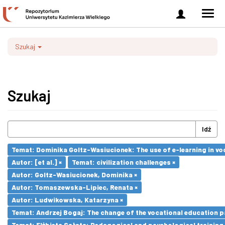
Zaloguj
Men
się
nawi
Szukaj
Szukaj
Idź
Temat: Dominika Goltz-Wasiucionek: The use of e-learning in vo
Autor: [et al.] ×
Temat: civilization challenges ×
Autor: Goltz-Wasiucionek, Dominika ×
Autor: Tomaszewska-Lipiec, Renata ×
Autor: Ludwikowska, Katarzyna ×
Temat: Andrzej Bogaj: The change of the vocational education p
Temat: Elżbieta Sałata: Pedagogical and psychological training 