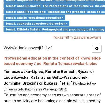
Temat: Anna Suchorab: The Professions of the future vs. the ed
Temat: Anna Pogorzelska: Theoretical and practical areas of co
Temat: adults’ vocational education ×
Temat: edukacja zawodowa dorosłych ×
Temat: Elżbieta Sałata: Pedagogical and psychological training 
Pokaż filtry zaawansowane
Wyświetlanie pozycji 1-1 z 1
Professional education in the context of knowledge
based economy / ed. Renata Tomaszewska-Lipiec
Tomaszewska-Lipiec, Renata
;
Gerlach, Ryszard
;
Ludwikowska, Katarzyna
;
Goltz-Wasiucionek,
Dominika
;
Brzeziński, Łukasz
;
[et al.]
(
Wydawnictwo
Uniwersytetu Kazimierza Wielkiego
,
2013
)
Education and economy seen as two separate areas of
human activity are becoming a certain whole joined by