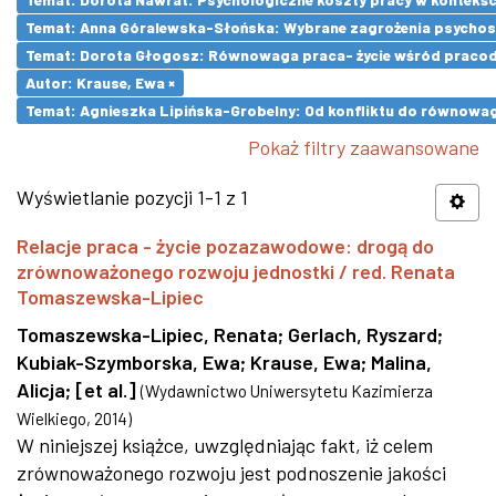
Temat: Anna Góralewska-Słońska: Wybrane zagrożenia psycho
Temat: Dorota Głogosz: Równowaga praca- życie wśród pracod
Autor: Krause, Ewa ×
Temat: Agnieszka Lipińska-Grobelny: Od konfliktu do równowa
Pokaż filtry zaawansowane
Wyświetlanie pozycji 1-1 z 1
Relacje praca - życie pozazawodowe: drogą do
zrównoważonego rozwoju jednostki / red. Renata
Tomaszewska-Lipiec
Tomaszewska-Lipiec, Renata
;
Gerlach, Ryszard
;
Kubiak-Szymborska, Ewa
;
Krause, Ewa
;
Malina,
Alicja
;
[et al.]
(
Wydawnictwo Uniwersytetu Kazimierza
Wielkiego
,
2014
)
W niniejszej książce, uwzględniając fakt, iż celem
zrównoważonego rozwoju jest podnoszenie jakości