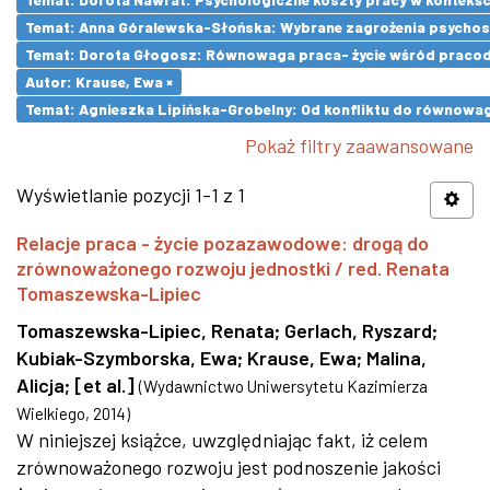
Temat: Anna Góralewska-Słońska: Wybrane zagrożenia psycho
Temat: Dorota Głogosz: Równowaga praca- życie wśród pracod
Autor: Krause, Ewa ×
Temat: Agnieszka Lipińska-Grobelny: Od konfliktu do równowa
Pokaż filtry zaawansowane
Wyświetlanie pozycji 1-1 z 1
Relacje praca - życie pozazawodowe: drogą do
zrównoważonego rozwoju jednostki / red. Renata
Tomaszewska-Lipiec
Tomaszewska-Lipiec, Renata
;
Gerlach, Ryszard
;
Kubiak-Szymborska, Ewa
;
Krause, Ewa
;
Malina,
Alicja
;
[et al.]
(
Wydawnictwo Uniwersytetu Kazimierza
Wielkiego
,
2014
)
W niniejszej książce, uwzględniając fakt, iż celem
zrównoważonego rozwoju jest podnoszenie jakości