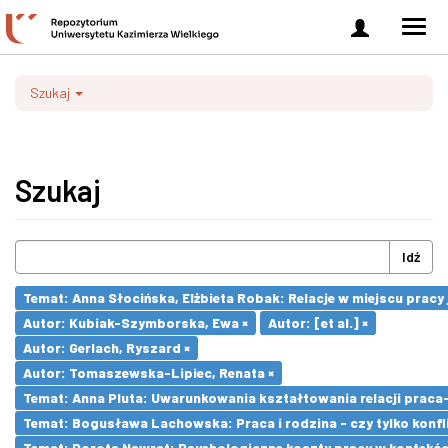
Zaloguj
Men
się
nawi
Szukaj
Szukaj
Idź
Temat: Anna Słocińska, Elżbieta Robak: Relacje w miejscu prac
Autor: Kubiak-Szymborska, Ewa ×
Autor: [et al.] ×
Autor: Gerlach, Ryszard ×
Autor: Tomaszewska-Lipiec, Renata ×
Temat: Anna Pluta: Uwarunkowania kształtowania relacji prac
Temat: Bogusława Lachowska: Praca i rodzina - czy tylko konfli
Temat: Dorota Nawrat: Psychologiczne koszty pracy w kontekśc