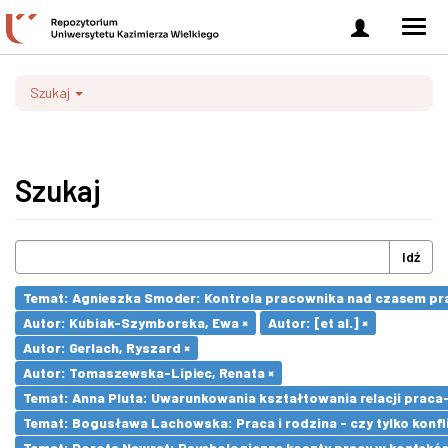
Zaloguj
Men
się
nawi
Szukaj
Szukaj
Idź
Temat: Agnieszka Smoder: Kontrola pracownika nad czasem pra
Autor: Kubiak-Szymborska, Ewa ×
Autor: [et al.] ×
Autor: Gerlach, Ryszard ×
Autor: Tomaszewska-Lipiec, Renata ×
Temat: Anna Pluta: Uwarunkowania kształtowania relacji prac
Temat: Bogusława Lachowska: Praca i rodzina - czy tylko konfli
Temat: Dorota Nawrat: Psychologiczne koszty pracy w kontekśc