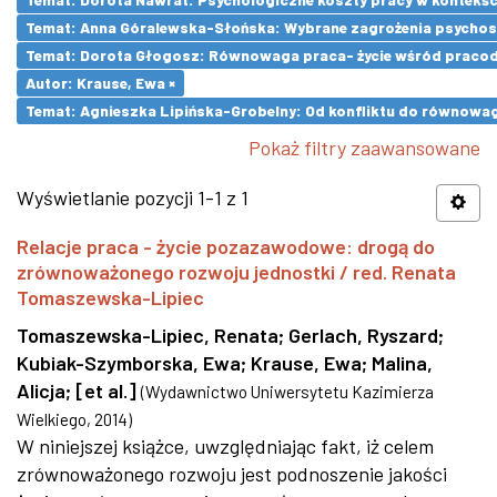
Temat: Anna Góralewska-Słońska: Wybrane zagrożenia psycho
Temat: Dorota Głogosz: Równowaga praca- życie wśród pracod
Autor: Krause, Ewa ×
Temat: Agnieszka Lipińska-Grobelny: Od konfliktu do równowa
Pokaż filtry zaawansowane
Wyświetlanie pozycji 1-1 z 1
Relacje praca - życie pozazawodowe: drogą do
zrównoważonego rozwoju jednostki / red. Renata
Tomaszewska-Lipiec
Tomaszewska-Lipiec, Renata
;
Gerlach, Ryszard
;
Kubiak-Szymborska, Ewa
;
Krause, Ewa
;
Malina,
Alicja
;
[et al.]
(
Wydawnictwo Uniwersytetu Kazimierza
Wielkiego
,
2014
)
W niniejszej książce, uwzględniając fakt, iż celem
zrównoważonego rozwoju jest podnoszenie jakości