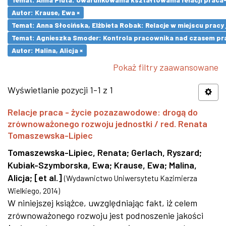
Autor: Krause, Ewa ×
Temat: Anna Słocińska, Elżbieta Robak: Relacje w miejscu prac
Temat: Agnieszka Smoder: Kontrola pracownika nad czasem pra
Autor: Malina, Alicja ×
Pokaż filtry zaawansowane
Wyświetlanie pozycji 1-1 z 1
Relacje praca - życie pozazawodowe: drogą do
zrównoważonego rozwoju jednostki / red. Renata
Tomaszewska-Lipiec
Tomaszewska-Lipiec, Renata
;
Gerlach, Ryszard
;
Kubiak-Szymborska, Ewa
;
Krause, Ewa
;
Malina,
Alicja
;
[et al.]
(
Wydawnictwo Uniwersytetu Kazimierza
Wielkiego
,
2014
)
W niniejszej książce, uwzględniając fakt, iż celem
zrównoważonego rozwoju jest podnoszenie jakości