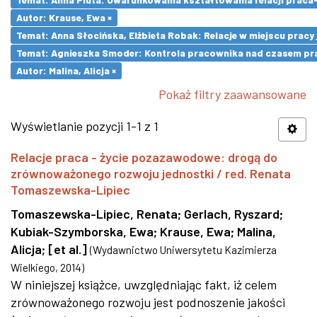
Autor: Krause, Ewa ×
Temat: Anna Słocińska, Elżbieta Robak: Relacje w miejscu prac
Temat: Agnieszka Smoder: Kontrola pracownika nad czasem pra
Autor: Malina, Alicja ×
Pokaż filtry zaawansowane
Wyświetlanie pozycji 1-1 z 1
Relacje praca - życie pozazawodowe: drogą do
zrównoważonego rozwoju jednostki / red. Renata
Tomaszewska-Lipiec
Tomaszewska-Lipiec, Renata
;
Gerlach, Ryszard
;
Kubiak-Szymborska, Ewa
;
Krause, Ewa
;
Malina,
Alicja
;
[et al.]
(
Wydawnictwo Uniwersytetu Kazimierza
Wielkiego
,
2014
)
W niniejszej książce, uwzględniając fakt, iż celem
zrównoważonego rozwoju jest podnoszenie jakości