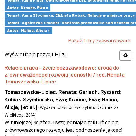
Autor: Krause, Ewa ×
Temat: Anna Słocińska, Elżbieta Robak: Relacje w miejscu prac
Temat: Agnieszka Smoder: Kontrola pracownika nad czasem pra
Autor: Malina, Alicja ×
Pokaż filtry zaawansowane
Wyświetlanie pozycji 1-1 z 1
Relacje praca - życie pozazawodowe: drogą do
zrównoważonego rozwoju jednostki / red. Renata
Tomaszewska-Lipiec
Tomaszewska-Lipiec, Renata
;
Gerlach, Ryszard
;
Kubiak-Szymborska, Ewa
;
Krause, Ewa
;
Malina,
Alicja
;
[et al.]
(
Wydawnictwo Uniwersytetu Kazimierza
Wielkiego
,
2014
)
W niniejszej książce, uwzględniając fakt, iż celem
zrównoważonego rozwoju jest podnoszenie jakości