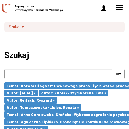
Zaloguj
Men
się
nawi
Szukaj
Szukaj
Idź
Temat: Dorota Głogosz: Równowaga praca- życie wśród pracod
Autor: [et al.] ×
Autor: Kubiak-Szymborska, Ewa ×
Autor: Gerlach, Ryszard ×
Autor: Tomaszewska-Lipiec, Renata ×
Temat: Anna Góralewska-Słońska: Wybrane zagrożenia psycho
Temat: Agnieszka Lipińska-Grobelny: Od konfliktu do równowa
Autor: Krause, Ewa ×