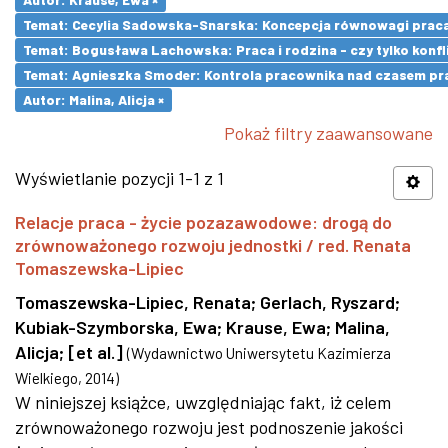
Temat: Cecylia Sadowska-Snarska: Koncepcja równowagi praca- 
Temat: Bogusława Lachowska: Praca i rodzina - czy tylko konfli
Temat: Agnieszka Smoder: Kontrola pracownika nad czasem pra
Autor: Malina, Alicja ×
Pokaż filtry zaawansowane
Wyświetlanie pozycji 1-1 z 1
Relacje praca - życie pozazawodowe: drogą do
zrównoważonego rozwoju jednostki / red. Renata
Tomaszewska-Lipiec
Tomaszewska-Lipiec, Renata
;
Gerlach, Ryszard
;
Kubiak-Szymborska, Ewa
;
Krause, Ewa
;
Malina,
Alicja
;
[et al.]
(
Wydawnictwo Uniwersytetu Kazimierza
Wielkiego
,
2014
)
W niniejszej książce, uwzględniając fakt, iż celem
zrównoważonego rozwoju jest podnoszenie jakości