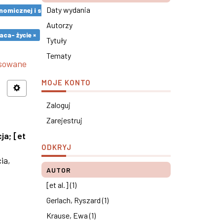
Daty wydania
omicznej i społecznej ×
Autorzy
ca- życie ×
Tytuły
Tematy
nsowane
MOJE KONTO
Zaloguj
Zarejestruj
cja
;
[et
ODKRYJ
ia,
AUTOR
[et al.] (1)
Gerlach, Ryszard (1)
Krause, Ewa (1)