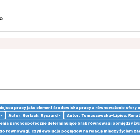
 miejscu pracy jako element środowiska pracy a równoważenie sfery
×
Autor: Gerlach, Ryszard ×
Autor: Tomaszewska-Lipiec, Renat
enia psychospołeczne determinujące brak równowagi pomiędzy ży
u do równowagi, czyli ewolucja poglądów na relację między życie