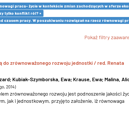
owagi praca- życie w kontekście zmian zachodzących w sferze ekon
 tylko konflikt ról? ×
d czasem pracy. W poszukiwaniu rozwiązań na rzecz równowagi pra
Pokaż filtry zaawa
ą do zrównoważonego rozwoju jednostki / red. Renata
szard
;
Kubiak-Szymborska, Ewa
;
Krause, Ewa
;
Malina, Ali
go
,
2014
)
 celem zrównoważonego rozwoju jest podnoszenie jakości życ
 jak i jednostkowym, przyjęto założenie, iż równowaga