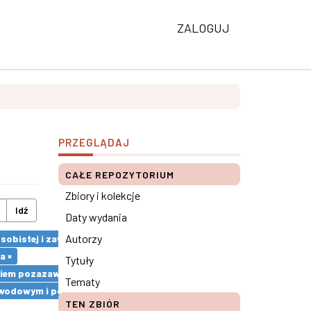
ZALOGUJ
PRZEGLĄDAJ
CAŁE REPOZYTORIUM
Zbiory i kolekcje
Idź
Daty wydania
Autorzy
 osobistej i zawodowej pracowników ×
a ×
Tytuły
ciem pozazawodowym a pracą ×
Tematy
m zawodowym i pozazawodowym ×
TEN ZBIÓR