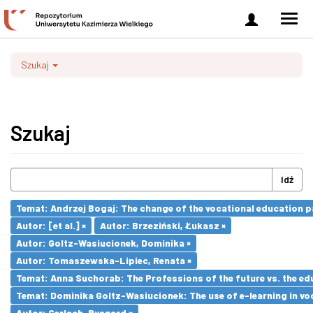
Zaloguj
Men
się
nawi
Szukaj
Szukaj
Idź
Temat: Andrzej Bogaj: The change of the vocational education p
Autor: [et al.] ×
Autor: Brzeziński, Łukasz ×
Autor: Goltz-Wasiucionek, Dominika ×
Autor: Tomaszewska-Lipiec, Renata ×
Temat: Anna Suchorab: The Professions of the future vs. the ed
Temat: Dominika Goltz-Wasiucionek: The use of e-learning in vo
Autor: Gerlach, Ryszard ×