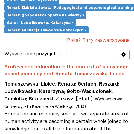
Temat: Elżbieta Sałata: Pedagogical and psychological training 
Temat: gospodarka oparta na wiedzy ×
Autor: Ludwikowska, Katarzyna ×
Temat: edukacja zawodowa dorosłych ×
Pokaż filtry zaawansowane
Wyświetlanie pozycji 1-1 z 1
Professional education in the context of knowledge
based economy / ed. Renata Tomaszewska-Lipiec
Tomaszewska-Lipiec, Renata
;
Gerlach, Ryszard
;
Ludwikowska, Katarzyna
;
Goltz-Wasiucionek,
Dominika
;
Brzeziński, Łukasz
;
[et al.]
(
Wydawnictwo
Uniwersytetu Kazimierza Wielkiego
,
2013
)
Education and economy seen as two separate areas of
human activity are becoming a certain whole joined by
knowledge that is all the information about the