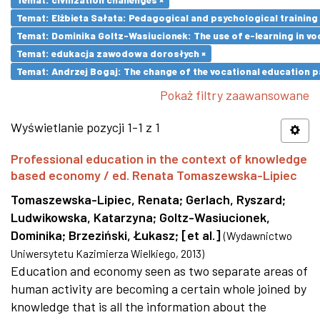
Temat: Elżbieta Sałata: Pedagogical and psychological training 
Temat: Dominika Goltz-Wasiucionek: The use of e-learning in vo
Temat: edukacja zawodowa dorosłych ×
Temat: Andrzej Bogaj: The change of the vocational education p
Pokaż filtry zaawansowane
Wyświetlanie pozycji 1-1 z 1
Professional education in the context of knowledge
based economy / ed. Renata Tomaszewska-Lipiec
Tomaszewska-Lipiec, Renata
;
Gerlach, Ryszard
;
Ludwikowska, Katarzyna
;
Goltz-Wasiucionek,
Dominika
;
Brzeziński, Łukasz
;
[et al.]
(
Wydawnictwo
Uniwersytetu Kazimierza Wielkiego
,
2013
)
Education and economy seen as two separate areas of
human activity are becoming a certain whole joined by
knowledge that is all the information about the