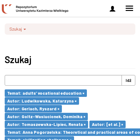
Zaloguj
Men
się
nawi
Szukaj
Szukaj
Idź
Temat: adults’ vocational education ×
Autor: Ludwikowska, Katarzyna ×
Autor: Gerlach, Ryszard ×
Autor: Goltz-Wasiucionek, Dominika ×
Autor: Tomaszewska-Lipiec, Renata ×
Autor: [et al.] ×
Temat: Anna Pogorzelska: Theoretical and practical areas of co
Temat: civilization challenges ×