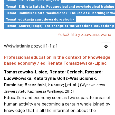
Temat: Elżbieta Sałata: Pedagogical and psychological training 
Temat: Dominika Goltz-Wasiucionek: The use of e-learning in vo
Temat: edukacja zawodowa dorosłych ×
Temat: Andrzej Bogaj: The change of the vocational education p
Pokaż filtry zaawansowane
Wyświetlanie pozycji 1-1 z 1
Professional education in the context of knowledge
based economy / ed. Renata Tomaszewska-Lipiec
Tomaszewska-Lipiec, Renata
;
Gerlach, Ryszard
;
Ludwikowska, Katarzyna
;
Goltz-Wasiucionek,
Dominika
;
Brzeziński, Łukasz
;
[et al.]
(
Wydawnictwo
Uniwersytetu Kazimierza Wielkiego
,
2013
)
Education and economy seen as two separate areas of
human activity are becoming a certain whole joined by
knowledge that is all the information about the