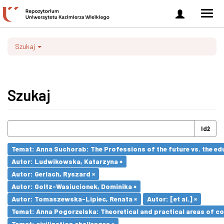
Zaloguj
Men
się
nawi
Szukaj
Szukaj
Idź
Temat: Anna Suchorab: The Professions of the future vs. the ed
Autor: Ludwikowska, Katarzyna ×
Autor: Gerlach, Ryszard ×
Autor: Goltz-Wasiucionek, Dominika ×
Autor: Tomaszewska-Lipiec, Renata ×
Autor: [et al.] ×
Temat: Anna Pogorzelska: Theoretical and practical areas of co
Temat: civilization challenges ×