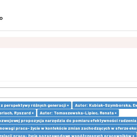
 perspektywy różnych generacji ×
Autor: Kubiak-Szymborska, E
erlach, Ryszard ×
Autor: Tomaszewska-Lipiec, Renata ×
Rozwojowej propozycja narzędzia do pomiaru efektywności radzenia 
owagi praca- życie w kontekście zmian zachodzących w sferze ekon
 relacji praca- życie pozazawodowe współczesnych pracowników ×