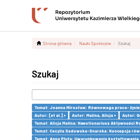
Strona główna
Nauki Społeczne
Szukaj
Szukaj
Temat: Joanna Mirosław: Równowaga praca- życie z
Autor: [et al.] ×
Autor: Malina, Alicja ×
Autor: G
Temat: Alicja Malina: Kwestionariusz Aktywności 
Temat: Cecylia Sadowska-Snarska: Koncepcja równ
Temat: Anna Pluta: Uwarunkowania kształtowania