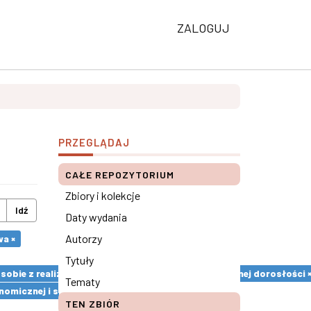
ZALOGUJ
PRZEGLĄDAJ
CAŁE REPOZYTORIUM
Zbiory i kolekcje
Idź
Daty wydania
Autorzy
wa ×
Tytuły
sobie z realizacją zadań rozwojowych okresu wczesnej dorosłości 
Tematy
omicznej i społecznej ×
TEN ZBIÓR