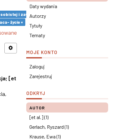
Daty wydania
 osobistej i zawodowej pracowników ×
Autorzy
ca- życie ×
Tytuły
nsowane
Tematy
MOJE KONTO
Zaloguj
Zarejestruj
cja
;
[et
ia,
ODKRYJ
AUTOR
[et al.] (1)
Gerlach, Ryszard (1)
Krause, Ewa (1)