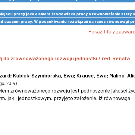
 miejscu pracy jako element środowiska pracy a równoważenie sfery
d czasem pracy. W poszukiwaniu rozwiązań na rzecz równowagi pra
Pokaż filtry zaawa
ą do zrównoważonego rozwoju jednostki / red. Renata
szard
;
Kubiak-Szymborska, Ewa
;
Krause, Ewa
;
Malina, Ali
go
,
2014
)
 celem zrównoważonego rozwoju jest podnoszenie jakości życ
 jak i jednostkowym, przyjęto założenie, iż równowaga