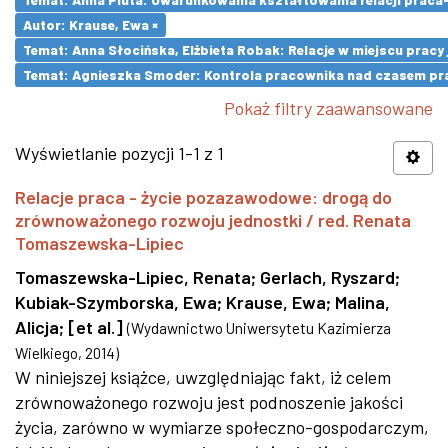
Autor: Krause, Ewa ×
Temat: Anna Słocińska, Elżbieta Robak: Relacje w miejscu prac
Temat: Agnieszka Smoder: Kontrola pracownika nad czasem pra
Pokaż filtry zaawansowane
Wyświetlanie pozycji 1-1 z 1
Relacje praca - życie pozazawodowe: drogą do
zrównoważonego rozwoju jednostki / red. Renata
Tomaszewska-Lipiec
Tomaszewska-Lipiec, Renata
;
Gerlach, Ryszard
;
Kubiak-Szymborska, Ewa
;
Krause, Ewa
;
Malina,
Alicja
;
[et al.]
(
Wydawnictwo Uniwersytetu Kazimierza
Wielkiego
,
2014
)
W niniejszej książce, uwzględniając fakt, iż celem
zrównoważonego rozwoju jest podnoszenie jakości
życia, zarówno w wymiarze społeczno-gospodarczym,