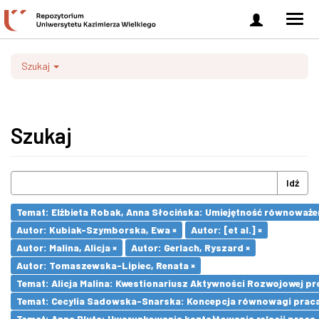
Zaloguj
Men
się
nawi
Szukaj
Szukaj
Idź
Temat: Elżbieta Robak, Anna Słocińska: Umiejętność równoważe
Autor: Kubiak-Szymborska, Ewa ×
Autor: [et al.] ×
Autor: Malina, Alicja ×
Autor: Gerlach, Ryszard ×
Autor: Tomaszewska-Lipiec, Renata ×
Temat: Alicja Malina: Kwestionariusz Aktywności Rozwojowej pr
Temat: Cecylia Sadowska-Snarska: Koncepcja równowagi praca- 
Temat: Anna Pluta: Uwarunkowania kształtowania relacji prac