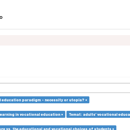
l education paradigm - necessity or utopia? ×
earning in vocational education ×
Temat: adults’ vocational educa
re vs. the educational and vocational choices of students ×