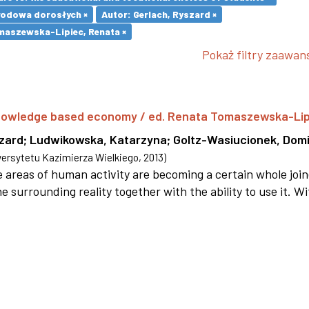
wodowa dorosłych ×
Autor: Gerlach, Ryszard ×
maszewska-Lipiec, Renata ×
Pokaż filtry zaawa
 knowledge based economy / ed. Renata Tomaszewska-Li
szard
;
Ludwikowska, Katarzyna
;
Goltz-Wasiucionek, Domi
rsytetu Kazimierza Wielkiego
,
2013
)
areas of human activity are becoming a certain whole joi
e surrounding reality together with the ability to use it. W