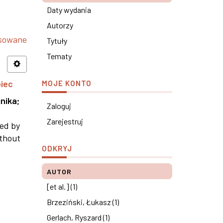
Daty wydania
Autorzy
nsowane
Tytuły
Tematy
piec
MOJE KONTO
nika
;
Zaloguj
Zarejestruj
ned by
ithout
ODKRYJ
AUTOR
[et al.] (1)
Brzeziński, Łukasz (1)
Gerlach, Ryszard (1)