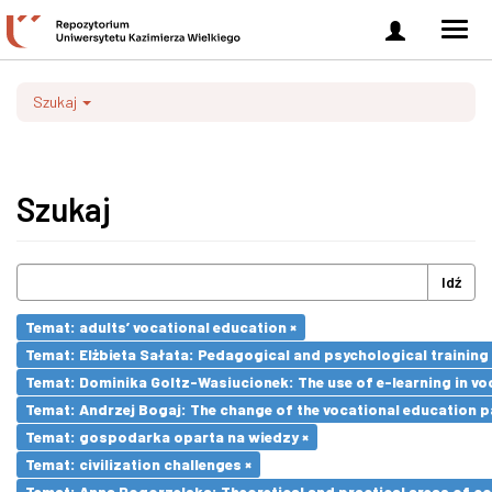
Zaloguj
Men
się
nawi
Szukaj
Szukaj
Idź
Temat: adults’ vocational education ×
Temat: Elżbieta Sałata: Pedagogical and psychological training 
Temat: Dominika Goltz-Wasiucionek: The use of e-learning in vo
Temat: Andrzej Bogaj: The change of the vocational education p
Temat: gospodarka oparta na wiedzy ×
Temat: civilization challenges ×
Temat: Anna Pogorzelska: Theoretical and practical areas of co