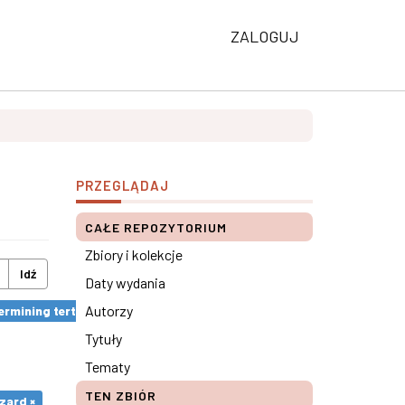
ZALOGUJ
PRZEGLĄDAJ
CAŁE REPOZYTORIUM
Zbiory i kolekcje
Idź
Daty wydania
Autorzy
rmining tertiary education results ×
Tytuły
Tematy
TEN ZBIÓR
zard ×