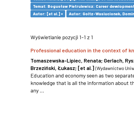
Temat: Bogusław Pietrulewicz: Career development 
Autor: [et al.] ×
Autor: Goltz-Wasiucionek, Domin
Wyświetlanie pozycji 1-1 z 1
Professional education in the context of
Tomaszewska-Lipiec, Renata
;
Gerlach, Ry
Brzeziński, Łukasz
;
[et al.]
(
Wydawnictwo Uniwe
Education and economy seen as two separate 
knowledge that is all the information about th
any ...