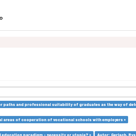
paths and professional suitability of graduates as the way of dete
l areas of cooperation of vocational schools with employers ×
l education paradigm - necessity or utopia? ×
Autor: Gerlach, Rys