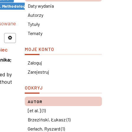
Daty wydania
s. Methodological remarks ×
Autorzy
nsowane
Tytuły
Tematy
piec
MOJE KONTO
nika
;
Zaloguj
Zarejestruj
ned by
ithout
ODKRYJ
AUTOR
[et al.] (1)
Brzeziński, Łukasz (1)
Gerlach, Ryszard (1)