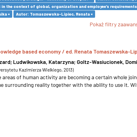
in the context of global, organization and employee’s requirement
ika ×
Autor: Tomaszewska-Lipiec, Renata ×
Pokaż filtry zaawa
 knowledge based economy / ed. Renata Tomaszewska-Li
szard
;
Ludwikowska, Katarzyna
;
Goltz-Wasiucionek, Domi
rsytetu Kazimierza Wielkiego
,
2013
)
areas of human activity are becoming a certain whole joi
e surrounding reality together with the ability to use it. W